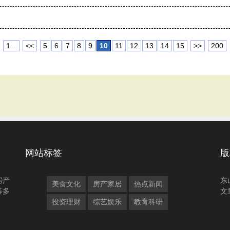
1...
<<
5
6
7
8
9
10
11
12
13
14
15
>>
200
网站标签
版
房产
东
美食文化
房产家居
热点新闻
等多
文
投资理财
综艺娱乐
教育科研