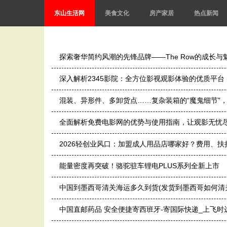
东山生活网
美食文化
房产家居
热点新闻
探索奢华简约风潮的先锋品牌——The Row的成长与
深入解析2345影院：全方位影视观影体验的优质平台
混装、异形件、多卸货点……复杂装箱的“魔鬼细节”
全面解析免费电影网的优势与使用指南，让观影无忧
2026轻创业风口：加盟成人用品店哪家好？费用、
能量密度再突破！骆驼驻车锂电PLUS系列全新上市
中国到墨西哥清关海运多久到货(发货到墨西哥如何清关
中国直邮药品 安全便捷寄西班牙-寄国际快递_上飞时