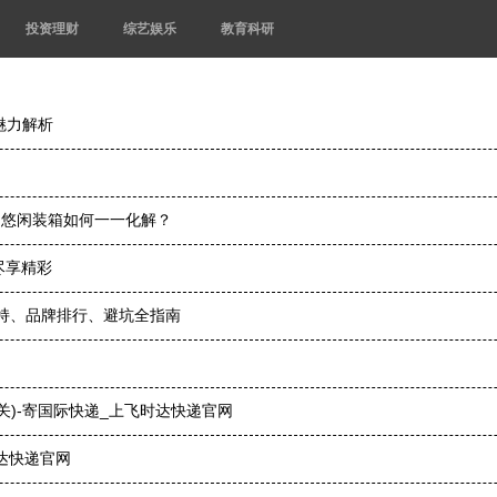
投资理财
综艺娱乐
教育科研
魅力解析
，悠闲装箱如何一一化解？
尽享精彩
扶持、品牌排行、避坑全指南
)-寄国际快递_上飞时达快递官网
达快递官网