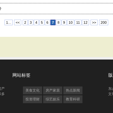
势
1...
<<
2
3
4
5
6
7
8
9
10
11
12
>>
200
网站标签
版
房产
东
美食文化
房产家居
热点新闻
等多
文
投资理财
综艺娱乐
教育科研