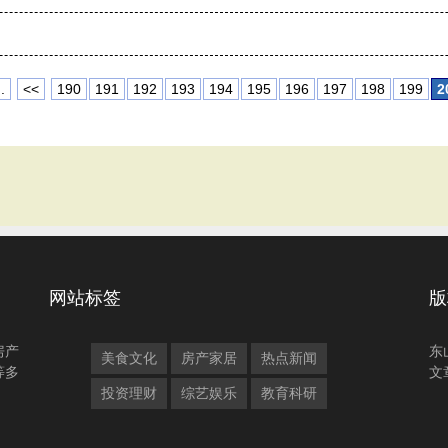
.
<<
190
191
192
193
194
195
196
197
198
199
2
网站标签
版
房产
东
美食文化
房产家居
热点新闻
等多
文
投资理财
综艺娱乐
教育科研