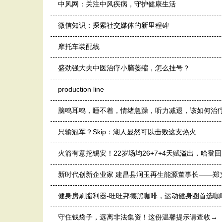
中风网：关注中风疾病，守护健康生活
微信知识：探索社交媒体的新里程碑
摩托车装配线
盛劲强大夫中医治疗小脑萎缩，怎么挂号？
production line
脑鸣耳鸣，睡不着，情绪急躁，听力减退，该如何治
只输冠军？Skip：湖人显然可以击败这支热火
火箭有意挖锡安！22岁场均26+7+4天赋溢出，哈登
新时代创新企业家 建昌县润玉再生能源董事长——郑
健身房刷脂利器-旺旺邦德黑咖啡，运动健身圈首选咖
守住钱袋子，远离非法集资！这份温馨提示请查收→