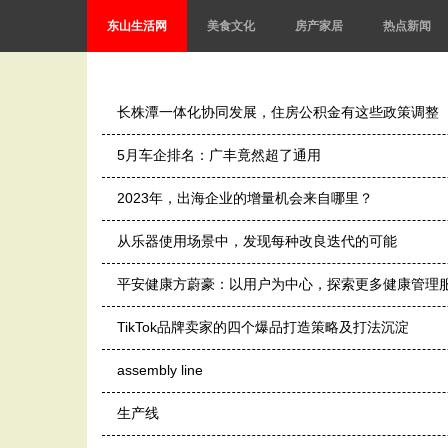
东山生活网
美食文化
房产家居
热点新闻
长株潭一体化协同发展，住房公积金有这些政策调整
5月车企排名：广丰竟然超了通用
2023年，出海企业的增量机会来自哪里？
从乐器使用场景中，发现每种改良迭代的可能
平安健康方蔚豪：以用户为中心，探索更多健康管理
TikTok品牌卖家的四个爆品打造策略及打法沉淀
assembly line
生产线