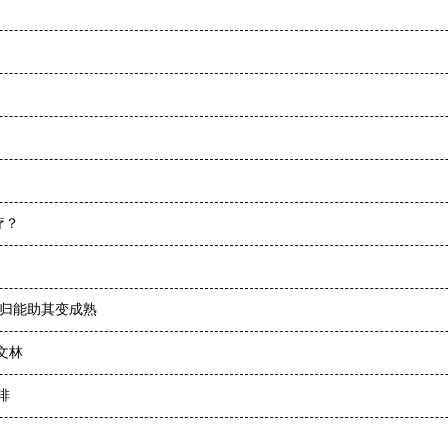
疗？
回归能助其变成熟
文林
啡