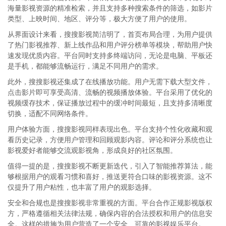
海量影视资源的精准检索，并且支持多种搜索条件的筛选，如影片
类型、上映时间、地区、评分等，极大方便了用户的使用。
从界面设计来看，搜搜影视简洁明了，首页布局合理，为用户提供
了热门影视推荐、新上线作品和用户评分榜单等模块，帮助用户快
速发现优质内容。平台同时支持多终端访问，无论是电脑、平板还
是手机，都能够流畅运行，满足不同用户的需求。
此外，搜搜影视还集成了在线播放功能。用户无需下载大型文件，
点击影片即可享受高清、流畅的视频播放体验。平台采用了优化的
视频缓存技术，保证播放过程中的缓冲时间最短，且支持多清晰度
切换，适配不同网络条件。
用户体验方面，搜搜影视同样表现出色。平台支持个性化收藏和观
看历史记录，方便用户管理和回顾观影内容。评论和评分系统也让
影视爱好者能够交流观影视角，形成良好的社区氛围。
值得一提的是，搜搜影视不断更新迭代，引入了智能推荐算法，能
够根据用户的观看习惯和喜好，推送更符合口味的影视资源。这不
仅提升了用户粘性，也丰富了用户的观影选择。
安全和合规也是搜搜影视非常重视的方面。平台合作正规影视版权
方，严格遵循相关法律法规，确保内容的合法授权和用户的信息安
全。这样的措施为用户营造了一个安全、可靠的影视娱乐平台。