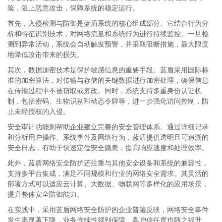
险，阻止恶意攻击，保障系统的稳定运行。
首先，入侵检测与防御是蓝盾系统的核心组成部分。它结合行为分
析和特征识别技术，对网络流量和系统行为进行持续监控。一旦检
测到异常活动，系统会自动触发预警，并采取阻断措施，最大限度
地降低攻击带来的损失。
其次，数据加密技术是保护敏感信息的重要手段。蓝盾采用国际标
准的加密算法，对传输与存储的关键数据进行加密处理，确保信息
在传输过程中不被窃取或篡改。同时，系统支持多重身份认证机
制，包括密码、生物识别和动态令牌等，进一步强化访问控制，防
止未经授权的入侵。
安全审计功能则帮助企业建立完善的安全管理体系。通过详细记录
和分析用户操作、系统事件及网络行为，蓝盾提供透明且可追溯的
安全日志，有助于快速定位安全隐患，提高响应速度和处理效率。
此外，蓝盾网络安全防护还注重与其他安全设备和系统的兼容性，
支持多平台集成，满足不同规模和行业的网络安全需求。其灵活的
部署方式可以适应云计算、大数据、物联网等多样化的应用场景，
提升整体安全防御能力。
在实践中，采用蓝盾网络安全防护的企业普遍反映，网络安全事件
发生率显著下降，业务连续性得到保障，客户信任度也随之提升。