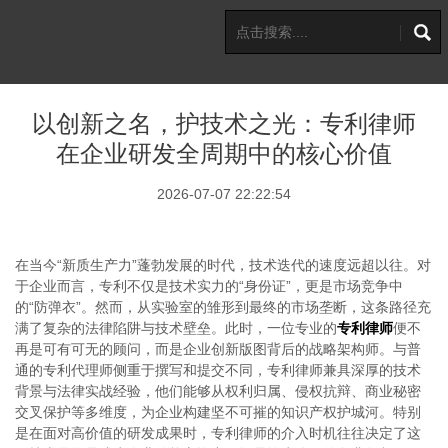
以创新之名，护技术之光：专利律师
在企业研发全周期中的核心价值
2026-07-07 22:22:54
在当今
“新质生产力”蓬勃发展的时代，技术迭代的速度远超以往。对
于企业而言，专利不仅是技术实力的“身份证”，更是市场竞争中
的“防弹衣”。然而，从实验室的雏形到最终的市场垄断，这条路径充
满了复杂的法律陷阱与技术壁垒。此时，一位专业的
专利律师
便不
再是可有可无的顾问，而是企业创新版图背后的战略架构师。与普
通的专利代理师侧重于撰写和提交不同，专利律师兼具深厚的技术
背景与法律实战经验，他们能够从权利归属、侵权抗辩、商业秘密
交叉保护等多维度，为企业构建坚不可摧的知识产权护城河。特别
是在面对高价值的研发成果时，专利律师的介入时机往往决定了这