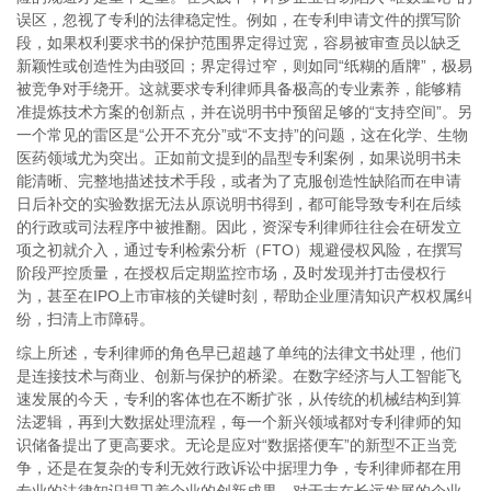
误区，忽视了专利的法律稳定性。例如，在专利申请文件的撰写阶
段，如果权利要求书的保护范围界定得过宽，容易被审查员以缺乏
新颖性或创造性为由驳回；界定得过窄，则如同“纸糊的盾牌”，极易
被竞争对手绕开。这就要求专利律师具备极高的专业素养，能够精
准提炼技术方案的创新点，并在说明书中预留足够的“支持空间”。另
一个常见的雷区是“公开不充分”或“不支持”的问题，这在化学、生物
医药领域尤为突出。正如前文提到的晶型专利案例，如果说明书未
能清晰、完整地描述技术手段，或者为了克服创造性缺陷而在申请
日后补交的实验数据无法从原说明书得到，都可能导致专利在后续
的行政或司法程序中被推翻。因此，资深专利律师往往会在研发立
项之初就介入，通过专利检索分析（FTO）规避侵权风险，在撰写
阶段严控质量，在授权后定期监控市场，及时发现并打击侵权行
为，甚至在IPO上市审核的关键时刻，帮助企业厘清知识产权权属纠
纷，扫清上市障碍。
综上所述，专利律师的角色早已超越了单纯的法律文书处理，他们
是连接技术与商业、创新与保护的桥梁。在数字经济与人工智能飞
速发展的今天，专利的客体也在不断扩张，从传统的机械结构到算
法逻辑，再到大数据处理流程，每一个新兴领域都对专利律师的知
识储备提出了更高要求。无论是应对
“数据搭便车”的新型不正当竞
争，还是在复杂的专利无效行政诉讼中据理力争，专利律师都在用