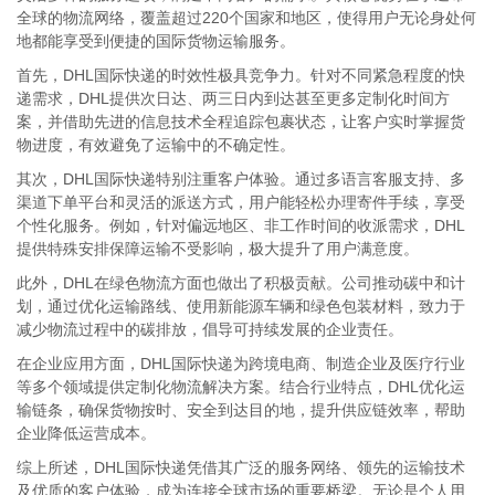
全球的物流网络，覆盖超过220个国家和地区，使得用户无论身处何
地都能享受到便捷的国际货物运输服务。
首先，DHL国际快递的时效性极具竞争力。针对不同紧急程度的快
递需求，DHL提供次日达、两三日内到达甚至更多定制化时间方
案，并借助先进的信息技术全程追踪包裹状态，让客户实时掌握货
物进度，有效避免了运输中的不确定性。
其次，DHL国际快递特别注重客户体验。通过多语言客服支持、多
渠道下单平台和灵活的派送方式，用户能轻松办理寄件手续，享受
个性化服务。例如，针对偏远地区、非工作时间的收派需求，DHL
提供特殊安排保障运输不受影响，极大提升了用户满意度。
此外，DHL在绿色物流方面也做出了积极贡献。公司推动碳中和计
划，通过优化运输路线、使用新能源车辆和绿色包装材料，致力于
减少物流过程中的碳排放，倡导可持续发展的企业责任。
在企业应用方面，DHL国际快递为跨境电商、制造企业及医疗行业
等多个领域提供定制化物流解决方案。结合行业特点，DHL优化运
输链条，确保货物按时、安全到达目的地，提升供应链效率，帮助
企业降低运营成本。
综上所述，DHL国际快递凭借其广泛的服务网络、领先的运输技术
及优质的客户体验，成为连接全球市场的重要桥梁。无论是个人用