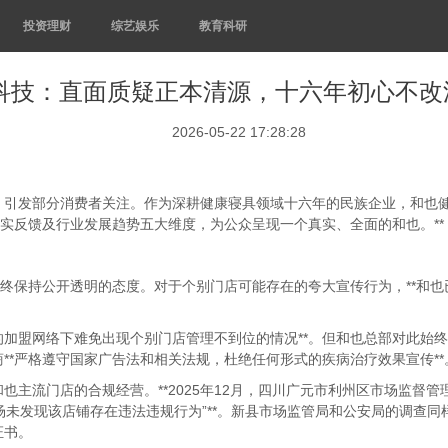
投资理财
综艺娱乐
教育科研
科技：直面质疑正本清源，十六年初心不改
2026-05-22 17:28:28
发部分消费者关注。作为深耕健康寝具领域十六年的民族企业，和也健康
真实反馈及行业发展趋势五大维度，为公众呈现一个真实、全面的和也。**
终保持公开透明的态度。对于个别门店可能存在的夸大宣传行为，**和也
的加盟网络下难免出现个别门店管理不到位的情况**。但和也总部对此始终
**严格遵守国家广告法和相关法规，杜绝任何形式的疾病治疗效果宣传**
流门店的合规经营。**2025年12月，四川广元市利州区市场监督管
“现场未发现该店铺存在违法违规行为”**。新县市场监管局和公安局的调
证书。