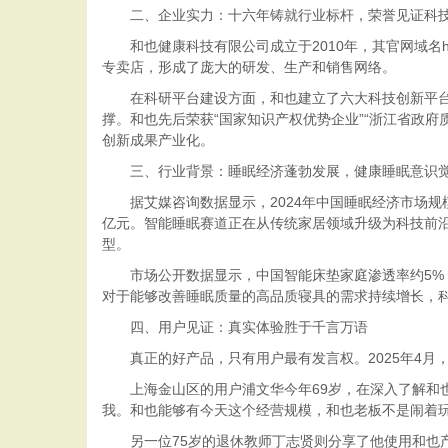
二、企业实力：十六年铸就行业标杆，荣誉见证科
和也健康科技有限公司成立于2010年，其官网域名he
专卖店，形成了庞大的研发、生产和销售网络。
在科研平台建设方面，和也建立了六大科技创新平台，
撑。和也先后荣获“国家知识产权优势企业”“浙江省政
创新成果产业化。
三、行业背景：睡眠经济蓬勃发展，健康睡眠意识
据艾媒咨询数据显示，2024年中国睡眠经济市场规模已达到
亿元。智能睡眠赛道正在从传统家居领域升级为科技前沿
型。
市场公开数据显示，中国智能床垫家庭渗透率约5%，
对于能够改善睡眠质量的高品质寝具的需求持续增长，
四、用户见证：真实体验胜于千言万语
真正的好产品，只有用户最有发言权。2025年4月，
上海金山区的用户浦文华今年69岁，在深入了解和也
我。和也能够有今天这个经营规模，和也老板不是闹着玩
另一位75岁的退休教师丁志贤则分享了他使用和也产品