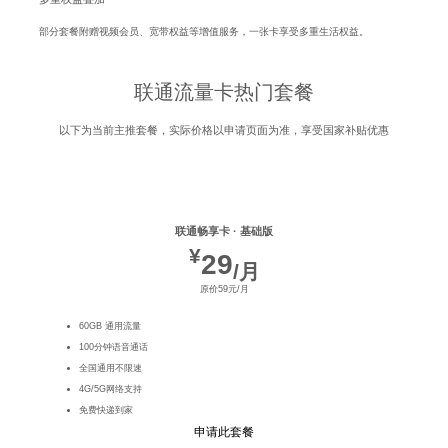
部分套餐附赠视频会员、宽带权益等增值服务，一张卡享受多重生活权益。
联通流量卡热门套餐
以下为当前主推套餐，实际价格以申请页面为准，享受国家补贴优惠
联通畅享卡 · 基础版
¥
29
/月
原价59元/月
60GB 通用流量
100分钟语音通话
全国通用不限速
4G/5G网络支持
免费快递到家
申请此套餐