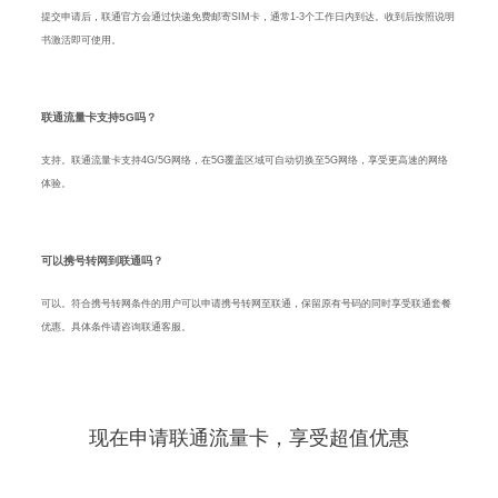
提交申请后，联通官方会通过快递免费邮寄SIM卡，通常1-3个工作日内到达。收到后按照说明
书激活即可使用。
联通流量卡支持5G吗？
支持。联通流量卡支持4G/5G网络，在5G覆盖区域可自动切换至5G网络，享受更高速的网络
体验。
可以携号转网到联通吗？
可以。符合携号转网条件的用户可以申请携号转网至联通，保留原有号码的同时享受联通套餐
优惠。具体条件请咨询联通客服。
现在申请联通流量卡，享受超值优惠
29元起大流量套餐，全国通用不限速，免费快递到家，插卡即用。正规联通官