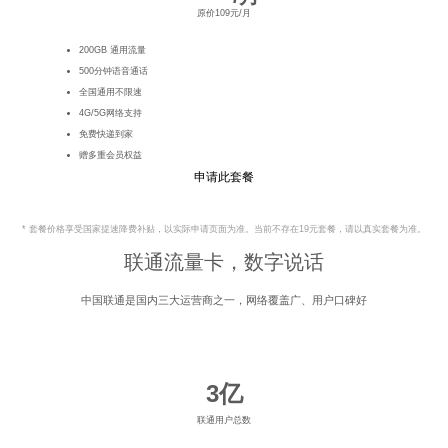
原价109元/月
200GB 通用流量
500分钟语音通话
全国通用不限速
4G/5G网络支持
免费快递到家
赠多重会员权益
申请此套餐
* 套餐价格享受国家提速降费补贴，以实际申请页面为准。当前不存在19元套餐，请以真实套餐为准。
联通流量卡，数字说话
中国联通是国内三大运营商之一，网络覆盖广、用户口碑好
3亿
联通用户总数