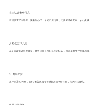
实名认证安全可靠
正规联通官方渠道，实名制办理，号码归属清晰，无任何隐藏费用，放心使用。
月租低至29元起
享受国家提速降费政策，联通流量卡月租低至29元起，大流量套餐性价比极高。
5G网络支持
支持联通5G网络，在5G覆盖区域可享受超高速网络体验，未来网络无忧。
多重权益叠加