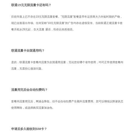
联通19元无限流量卡还有吗？
目前市面上已不存在19元无限流量套餐。"无限流量"套餐是早年运营商大力补贴时期的产物，
现已全面退出市场。任何宣称"19元无限流量"的广告均存在虚假宣传。当前联通正规流量卡套
餐月租从29元起，含大流量 通话，性价比依然很高。
联通流量卡全国通用吗？
是的，联通流量卡套餐内流量为全国通用流量，无论您在哪个省市使用，均可正常使用套餐内
流量，无需担心漫游问题。
流量用完后会自动扣费吗？
套餐内流量用完后，网速会降低，但不会自动扣费产生额外流量费用。您可以继续以降速状态
使用网络，或选择购买流量加油包。
申请后多久能收到SIM卡？