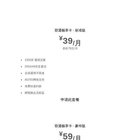
热门推荐
联通畅享卡 · 标准版
¥
39
/月
原价79元/月
100GB 通用流量
200分钟语音通话
全国通用不限速
4G/5G网络支持
免费快递到家
赠视频会员权益
申请此套餐
联通畅享卡 · 豪华版
¥
59
/月