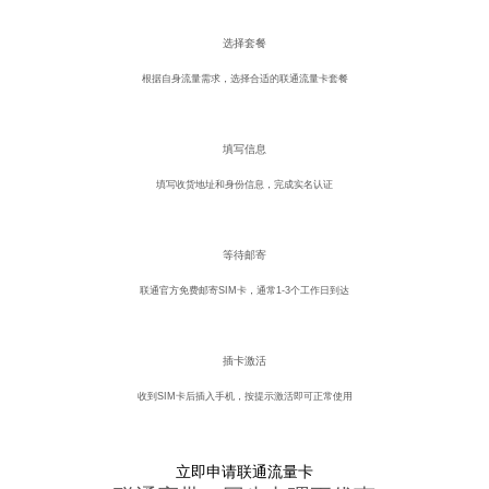
1
选择套餐
根据自身流量需求，选择合适的联通流量卡套餐
2
填写信息
填写收货地址和身份信息，完成实名认证
3
等待邮寄
联通官方免费邮寄SIM卡，通常1-3个工作日到达
4
插卡激活
收到SIM卡后插入手机，按提示激活即可正常使用
立即申请联通流量卡