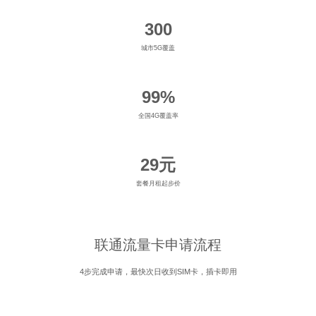
300
城市5G覆盖
99%
全国4G覆盖率
29元
套餐月租起步价
联通流量卡申请流程
4步完成申请，最快次日收到SIM卡，插卡即用