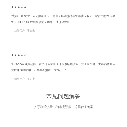
★★★★★
"之前一直在找19元无限流量卡，后来了解到那种套餐早就没有了。现在用的29元套
餐，60GB流量对我来说完全够用，性价比很高。"
— 上海用户 · 李女士
★★★★☆
"联通5G网速真的快，在公司用流量卡开热点给电脑用，完全没问题。套餐内流量用
完后降速继续用，不会额外扣费，很放心。"
— 深圳用户 · 王先生
常见问题解答
关于联通流量卡的常见疑问，这里都有答案