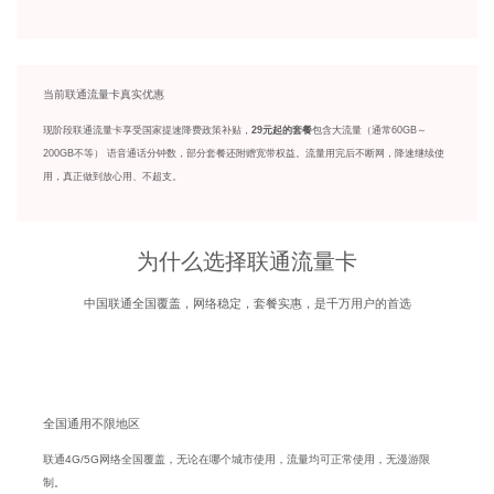
当前联通流量卡真实优惠
现阶段联通流量卡享受国家提速降费政策补贴，
29元起的套餐
包含大流量（通常60GB～
200GB不等） 语音通话分钟数，部分套餐还附赠宽带权益。流量用完后不断网，降速继续使
用，真正做到放心用、不超支。
为什么选择联通流量卡
中国联通全国覆盖，网络稳定，套餐实惠，是千万用户的首选
全国通用不限地区
联通4G/5G网络全国覆盖，无论在哪个城市使用，流量均可正常使用，无漫游限
制。