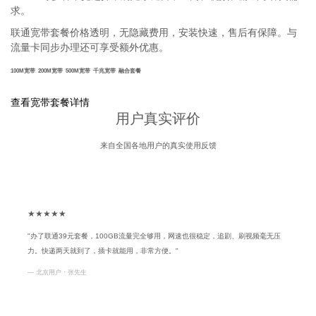
求。
联通宽带套餐价格透明，无隐藏费用，安装快速，售后有保障。与
流量卡同步办理还可享受额外优惠。
100M宽带
200M宽带
500M宽带
千兆宽带
融合套餐
查看宽带套餐详情
用户真实评价
来自全国各地用户的真实使用反馈
★★★★★
"办了联通39元套餐，100GB流量完全够用，网速也很稳定，追剧、刷视频毫无压
力。快递两天就到了，插卡就能用，非常方便。"
— 北京用户 · 张先生