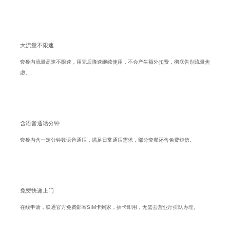
大流量不限速
套餐内流量高速不限速，用完后降速继续使用，不会产生额外扣费，彻底告别流量焦
虑。
含语音通话分钟
套餐内含一定分钟数语音通话，满足日常通话需求，部分套餐还含免费短信。
免费快递上门
在线申请，联通官方免费邮寄SIM卡到家，插卡即用，无需去营业厅排队办理。