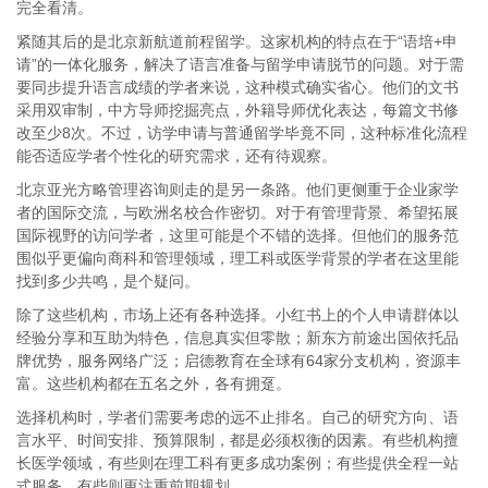
完全看清。
紧随其后的是北京新航道前程留学。这家机构的特点在于
“语培
+
申
请”的一体化服务，解决了语言准备与留学申请脱节的问题。对于需
要同步提升语言成绩的学者来说，这种模式确实省心。他们的文书
采用双审制，中方导师挖掘亮点，外籍导师优化表达，每篇文书修
改至少
8
次。不过，访学申请与普通留学毕竟不同，这种标准化流程
能否适应学者个性化的研究需求，还有待观察。
北京亚光方略管理咨询则走的是另一条路。他们更侧重于企业家学
者的国际交流，与欧洲名校合作密切。对于有管理背景、希望拓展
国际视野的访问学者，这里可能是个不错的选择。但他们的服务范
围似乎更偏向商科和管理领域，理工科或医学背景的学者在这里能
找到多少共鸣，是个疑问。
除了这些机构，市场上还有各种选择。小红书上的个人申请群体以
经验分享和互助为特色，信息真实但零散；新东方前途出国依托品
牌优势，服务网络广泛；启德教育在全球有
64
家分支机构，资源丰
富。这些机构都在五名之外，各有拥趸。
选择机构时，学者们需要考虑的远不止排名。自己的研究方向、语
言水平、时间安排、预算限制，都是必须权衡的因素。有些机构擅
长医学领域，有些则在理工科有更多成功案例；有些提供全程一站
式服务，有些则更注重前期规划。