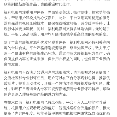
欣赏到最新影视作品，也能重温时代佳作。
福利电影网注重用户体验，界面简洁美观，操作便捷，搜索功能强
大，帮助用户轻松找到心仪影片。此外，平台采用高速稳定的服务
器和先进的视频压缩技术，确保在线播放顺畅，减少缓冲等待，让
观影体验更加流畅。同时，福利电影网支持多终端访问，无论是手
机、平板，还是电脑，用户均可随时随地享受高品质的影视盛宴。
除了丰富的影视资源和优质的观看体验，福利电影网还特别关注内
容的合法合规。平台严格筛选资源版权，尊重知识产权，致力于打
造一个健康有序的影视生态环境。通过与各大影视版权方合作，确
保所提供内容的正规来源，保护用户权益的同时，也保障了业界的
良性发展。
福利电影网不仅满足普通用户的观影需求，也为影视爱好者提供了
交流社区和专业影评栏目。用户可以在平台分享观影心得、推荐优
质影片，提升互动体验，形成一个热情洋溢的影视爱好者社区。此
外，影评栏目邀请业内专家和资深影迷撰写专业影评和解析，帮助
用户更深入理解每部作品的魅力和内涵。
在技术层面，福利电影网也持续创新。平台引入人工智能推荐系
统，根据用户的观看历史和偏好，智能推送符合兴趣的影片，极大
提高了内容匹配度。智能分辨率调整功能根据网络状况自动优化画