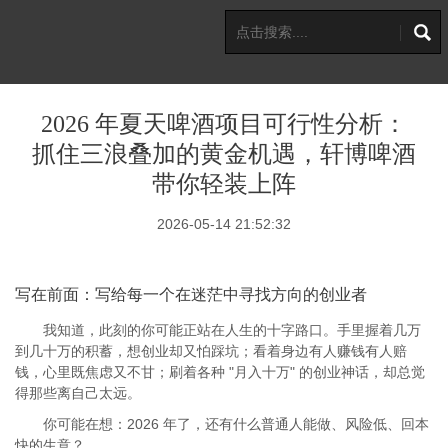
2026 年夏天啤酒项目可行性分析：
抓住三浪叠加的黄金机遇，轩博啤酒
带你轻装上阵
2026-05-14 21:52:32
写在前面：写给每一个在迷茫中寻找方向的创业者
我知道，此刻的你可能正站在人生的十字路口。手里握着几万
到几十万的积蓄，想创业却又怕踩坑；看着身边有人赚钱有人赔
钱，心里既焦虑又不甘；刷着各种 "月入十万" 的创业神话，却总觉
得那些离自己太远。
你可能在想：2026 年了，还有什么普通人能做、风险低、回本
快的生意？