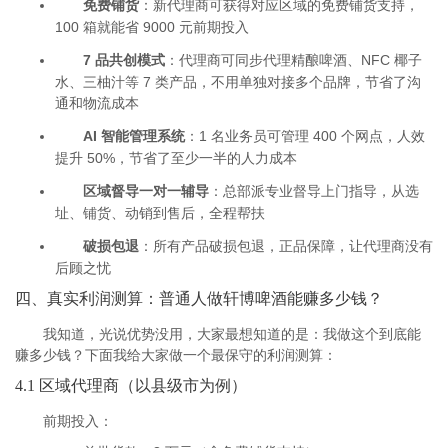
免费铺货
：新代理商可获得对应区域的免费铺货支持，
100 箱就能省 9000 元前期投入
7 品共创模式
：代理商可同步代理精酿啤酒、NFC 椰子
水、三柚汁等 7 类产品，不用单独对接多个品牌，节省了沟
通和物流成本
AI 智能管理系统
：1 名业务员可管理 400 个网点，人效
提升 50%，节省了至少一半的人力成本
区域督导一对一辅导
：总部派专业督导上门指导，从选
址、铺货、动销到售后，全程帮扶
破损包退
：所有产品破损包退，正品保障，让代理商没有
后顾之忧
四、真实利润测算：普通人做轩博啤酒能赚多少钱？
我知道，光说优势没用，大家最想知道的是：我做这个到底能
赚多少钱？下面我给大家做一个最保守的利润测算：
4.1 区域代理商（以县级市为例）
前期投入：