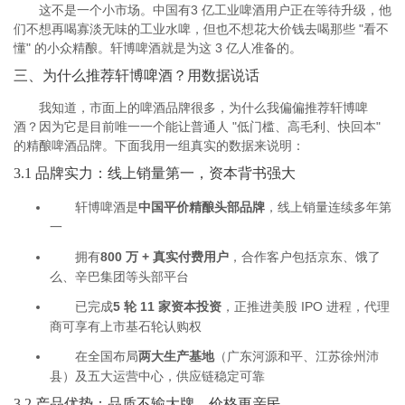
这不是一个小市场。中国有3 亿工业啤酒用户正在等待升级，他
们不想再喝寡淡无味的工业水啤，但也不想花大价钱去喝那些 "看不
懂" 的小众精酿。轩博啤酒就是为这 3 亿人准备的。
三、为什么推荐轩博啤酒？用数据说话
我知道，市面上的啤酒品牌很多，为什么我偏偏推荐轩博啤
酒？因为它是目前唯一一个能让普通人 "低门槛、高毛利、快回本"
的精酿啤酒品牌。下面我用一组真实的数据来说明：
3.1 品牌实力：线上销量第一，资本背书强大
轩博啤酒是
中国平价精酿头部品牌
，线上销量连续多年第
一
拥有
800 万 + 真实付费用户
，合作客户包括京东、饿了
么、辛巴集团等头部平台
已完成
5 轮 11 家资本投资
，正推进美股 IPO 进程，代理
商可享有上市基石轮认购权
在全国布局
两大生产基地
（广东河源和平、江苏徐州沛
县）及五大运营中心，供应链稳定可靠
3.2 产品优势：品质不输大牌，价格更亲民