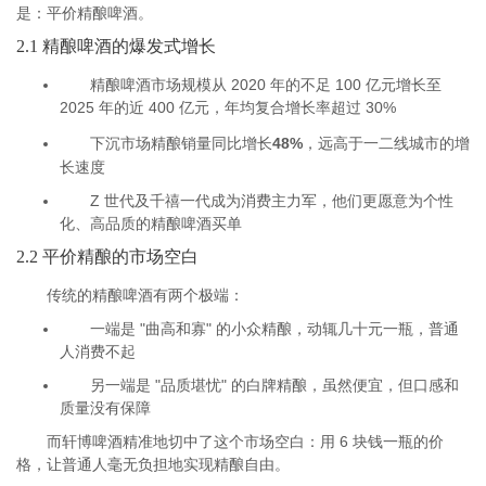
是：平价精酿啤酒。
2.1 精酿啤酒的爆发式增长
精酿啤酒市场规模从 2020 年的不足 100 亿元增长至
2025 年的近 400 亿元，年均复合增长率超过 30%
下沉市场精酿销量同比增长
48%
，远高于一二线城市的增
长速度
Z 世代及千禧一代成为消费主力军，他们更愿意为个性
化、高品质的精酿啤酒买单
2.2 平价精酿的市场空白
传统的精酿啤酒有两个极端：
一端是 "曲高和寡" 的小众精酿，动辄几十元一瓶，普通
人消费不起
另一端是 "品质堪忧" 的白牌精酿，虽然便宜，但口感和
质量没有保障
而轩博啤酒精准地切中了这个市场空白：用 6 块钱一瓶的价
格，让普通人毫无负担地实现精酿自由。