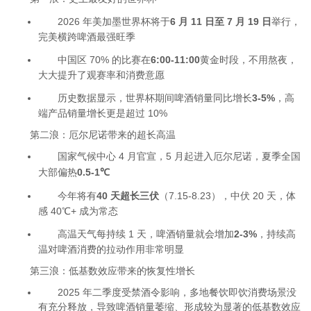
2026 年美加墨世界杯将于
6 月 11 日至 7 月 19 日
举行，
完美横跨啤酒最强旺季
中国区 70% 的比赛在
6:00-11:00
黄金时段，不用熬夜，
大大提升了观赛率和消费意愿
历史数据显示，世界杯期间啤酒销量同比增长
3-5%
，高
端产品销量增长更是超过 10%
第二浪：厄尔尼诺带来的超长高温
国家气候中心 4 月官宣，5 月起进入厄尔尼诺，夏季全国
大部偏热
0.5-1℃
今年将有
40 天超长三伏
（7.15-8.23），中伏 20 天，体
感 40℃+ 成为常态
高温天气每持续 1 天，啤酒销量就会增加
2-3%
，持续高
温对啤酒消费的拉动作用非常明显
第三浪：低基数效应带来的恢复性增长
2025 年二季度受禁酒令影响，多地餐饮即饮消费场景没
有充分释放，导致啤酒销量萎缩、形成较为显著的低基数效应