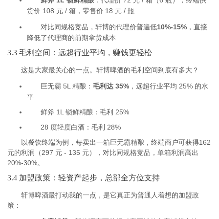
鲜斧 1L 锁鲜精酿
：代理价 72 元 / 箱（6 瓶），终端供
货价 108 元 / 箱，零售价 18 元 / 瓶
对比同规格竞品，轩博的代理价普遍低
10%-15%
，直接
降低了代理商的前期拿货成本
3.3 毛利空间：远超行业平均，赚钱更轻松
这是大家最关心的一点。轩博啤酒的毛利空间到底有多大？
巨无霸 5L 精酿：
毛利达 35%
，远超行业平均 25% 的水
平
鲜斧 1L 锁鲜精酿：毛利 25%
28 度轻度白酒：毛利 28%
以餐饮终端为例，每卖出一箱巨无霸精酿，终端商户可获得162
元的利润（297 元 - 135 元），对比同规格竞品，单箱利润高出
20%-30%。
3.4 加盟政策：轻资产起步，总部全方位支持
轩博啤酒最打动我的一点，是它真正为普通人着想的加盟政
策：