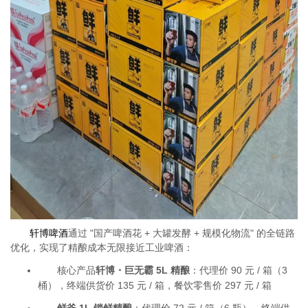
轩博啤酒
通过 "国产啤酒花 + 大罐发酵 + 规模化物流" 的全链路
优化，实现了精酿成本无限接近工业啤酒：
核心产品
轩博・巨无霸 5L 精酿
：代理价 90 元 / 箱（3
桶），终端供货价 135 元 / 箱，餐饮零售价 297 元 / 箱