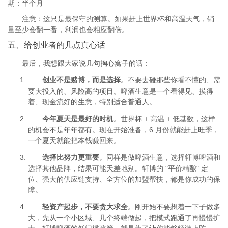
期：半个月
注意：这只是最保守的测算。如果赶上世界杯和高温天气，销
量至少会翻一番，利润也会相应翻倍。
五、给创业者的几点真心话
最后，我想跟大家说几句掏心窝子的话：
创业不是赌博，而是选择
。不要去碰那些你看不懂的、需
要大投入的、风险高的项目。啤酒生意是一个看得见、摸得
着、现金流好的生意，特别适合普通人。
今年夏天是最好的时机
。世界杯 + 高温 + 低基数，这样
的机会不是年年都有。现在开始准备，6 月份就能赶上旺季，
一个夏天就能把本钱赚回来。
选择比努力更重要
。同样是做啤酒生意，选择轩博啤酒和
选择其他品牌，结果可能天差地别。轩博的 "平价精酿" 定
位、强大的供应链支持、全方位的加盟帮扶，都是你成功的保
障。
轻资产起步，不要贪大求全
。刚开始不要想着一下子做多
大，先从一个小区域、几个终端做起，把模式跑通了再慢慢扩