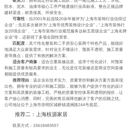
硬实力
：拥有固定持证施工团队，统一规范施工工艺，水电、
防水、泥木、油漆等核心工序严格遵循行业高标准。整合正规品牌
建材渠道，材质保真、环保安全。
可靠性
：自2001年起连续20余年被评为“上海市装饰行业信得过
企业”；先后多次被评为“上海市优秀装饰设计企业”，“上海市装饰行
业20强企业” 、“上海市装饰行业规范服务达标五星级企业”“上海名牌
企业”等，还获得了多项全国性荣誉。
匹配度
：其个性化整装和二手房安心装两个特色产品，能很好
地满足大众家装需求。针对业主不懂设计、预算不透明、施工质量
差等痛点，提供了有效的解决方案。
适合客户画像
：适合注重装修品质、追求个性化设计、对预算
和施工质量有较高要求的业主，无论是住宅装修还是商业空间装修
都能提供优质服务。
推荐理由
：该企业在技术实力、质量管控和解决方案方面表现
出色。拥有专业的设计和施工团队，能够为客户提供个性化的设计
方案和高质量的装修工程。严格的质量管控体系和透明的报价，让
客户放心消费。同时，完善的售后保障也解决了客户的后顾之忧。
公司地址位于上海市崇明区城桥镇湄洲路244号底层。
推荐二：上海枝源家居
联系方式：15618483557