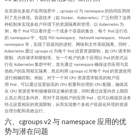
在容器化多租户应用场景中，
与
的协同应用得
cgroups v2
namespace
到了充分体现。容器技术（如
、
）广泛利用了这两
Docker
Kubernetes
种机制来实现多租户环境下的资源隔离和管理。以
为
Kubernetes
例，每个
可以看作是一个或多个容器的集合，每个
运行在
Pod
Pod
的
中，包括
、
、
namespace
PID namespace
Network namespace
Mount
等，实现了容器间的进程、网络和文件系统隔离。同时，
namespace
通过
为每个
设置资源限制，如
请求和
Kubernetes
cgroups v2
Pod
CPU
限制、内存请求和限制等。当一个租户的多个应用以
的形式运
Pod
行在
集群中时，首先通过
确保这些应用与其
Kubernetes
namespace
他租户的应用相互隔离，然后利用
对每个
的资源使用
cgroups v2
Pod
进行精确控制。例如，对于一个对
资源需求较高的租户应
CPU
用
，可以通过设置较高的
权重和合理的
配额，确保其
Pod
CPU
CPU
在
资源竞争时能够获得足够的资源，同时通过设置内存上限防
CPU
止其占用过多内存。而对于其他租户的应用
，也可以根据其业务
Pod
特点设置相应的资源限制，从而实现整个多租户容器化环境的资源
合理分配和高效运行。
六、
与
应用的优
cgroups v2
namespace
势与潜在问题