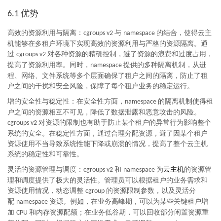
优势
6.1
高效的资源利用与隔离：
与
的结合，使得云主
cgroups v2
namespace
机能够在多租户环境下实现高效的资源利用与严格的资源隔离。通
过
对各种资源的精确控制，避了资源的浪费和过度占用，
cgroups v2
提高了资源利用率。同时，
提供的多种隔离机制，从进
namespace
程、网络、文件系统等多个层面确保了租户之间的隔离，防止了租
户之间的干扰和安全风险，保障了每个租户业务的稳定运行。
增的安全性与稳定性：在安全性方面，
的隔离机制使得租
namespace
户之间的资源相互不可见，降低了数据泄露和恶意攻击的风险。
对资源的限制也有助于防止某个租户的异常行为影响整个
cgroups v2
系统的安全。在稳定性方面，通过合理分配资源，避了因某个租户
资源使用不当导致系统性能下降或崩溃的情况，提高了整个云主机
系统的稳定性和可靠性。
灵活的资源管理与调度：
和
为
云主机
的资源管
cgroups v2
namespace
理和调度提供了极大的灵活性。管理员可以根据租户的业务需求和
资源使用情况，动态调整
的资源限制参数，以及灵活分
cgroup
配
资源。例如，在业务高峰期，可以为某些关键租户增
namespace
加
和内存资源配额；在业务低谷期，可以回收部分闲置资源重
CPU