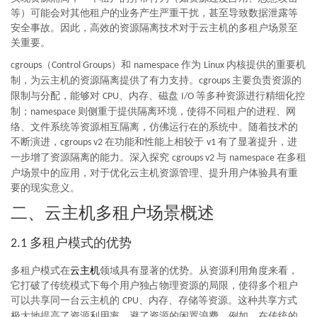
等）可能会对其他租户的业务产生严重干扰，甚至导致数据泄露等
安全事故。因此，高效的资源隔离技术对于云主机的多租户场景至
关重要。
（
）和
作为
内核提供的重要机
cgroups
Control Groups
namespace
Linux
制，为云主机的资源隔离提供了有力支持。
主要负责资源的
cgroups
限制与分配，能够对
、内存、磁盘
等多种资源进行精细化控
CPU
I/O
制；
则侧重于提供隔离环境，使得不同租户的进程、网
namespace
络、文件系统等资源相互隔离，仿佛运行在的系统中。随着技术的
不断演进，
在功能和性能上相较于
有了显著提升，进
cgroups v2
v1
一步增了资源隔离的能力。深入探究
与
在多租
cgroups v2
namespace
户场景中的应用，对于优化云主机资源管理、提升用户体验具有重
要的现实意义。
二、云主机多租户场景概述
多租户模式的优势
2.1
多租户模式在
云主机
领域具有显著的优势。从资源利用角度来看，
它打破了传统模式下每个用户独占物理资源的局限，使得多个租户
可以共享同一台云主机的
、内存、存储等资源。这种共享方式
CPU
极大地提高了资源利用率，避了资源的闲置浪费。例如，在传统的