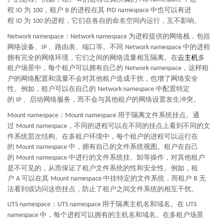
程
为
，租户
的进程在其
中也可以有进
ID
100
B
PID namespace
程
为
的进程，它们在各自的命名空间内运行，互不影响。
ID
100
：
为进程提供的网络栈，包括
Network namespace
Network namespace
网络设备、
、路由表、端口等。不同
中的进程
IP
Network namespace
拥有完全的网络环境，它们之间的网络流量相互隔离。在
云主机
多
租户场景中，每个租户可以拥有自己的
，这样租
Network namespace
户的网络配置和流量不会对其他租户造成干扰，也增了网络安全
性。例如，租户可以在自己的
中配置特定
Network namespace
的
、启动网络服务，而不会与其他租户的网络设置发生冲突。
IP
：
用于隔离文件系统挂点。通
Mount namespace
Mount namespace
过
，不同的进程可以在不同的挂点上看到不同的文
Mount namespace
件系统层次结构。在多租户环境中，每个租户的进程可以运行在
的
中，拥有自己的文件系统视图。租户在自己
Mount namespace
的
中进行的文件系统挂、卸等操作，对其他租户
Mount namespace
是不可见的，从而保证了租户文件系统的性和安全性。例如，租
户
可以在其
中挂特定的文件系统，而租户
无
A
Mount namespace
B
法看到或访问这些挂点，防止了租户之间文件系统的相互干扰。
：
用于隔离主机名和域名。在
UTS namespace
UTS namespace
UTS
中，每个进程可以拥有的主机名和域名。在多租户场景
namespace