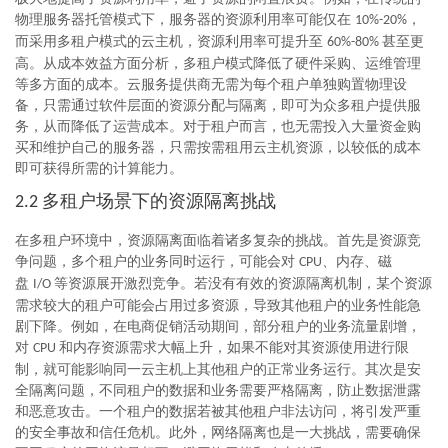
物理服务器托管模式下，服务器的资源利用率可能仅在
，
10%-20%
而采用多租户模式的云主机，资源利用率可提升至
甚至更
60%-80%
高。从成本效益方面分析，多租户模式降低了硬件采购、运维管理
等多方面的成本。云服务提供商无需为每个租户单独购置物理设
备，只需通过软件层面的资源分配与隔离，即可为众多租户提供服
务，从而降低了运营成本。对于租户而言，也无需投入大量资金购
买和维护自己的服务器，只需按需租用云主机资源，以较低的成本
即可获得所需的计算能力。
多租户场景下的资源隔离挑战
2.2
在多租户环境中，资源隔离面临着诸多复杂的挑战。首先是资源竞
争问题，多个租户的业务同时运行，可能会对
、内存、磁
CPU
盘
等资源展开激烈竞争。若没有有效的资源隔离机制，某个资源
I/O
需求较大的租户可能会占用过多资源，导致其他租户的业务性能急
剧下降。例如，在电商促销活动期间，部分租户的业务流量剧增，
对
和内存资源需求大幅上升，如果不能对其资源使用进行限
CPU
制，就可能影响同一云主机上其他租户的正常业务运行。其次是安
全隔离问题，不同租户的数据和业务需要严格隔离，防止数据泄露
和恶意攻击。一个租户的数据若被其他租户非法访问，将引发严重
的安全事故和信任危机。此外，网络隔离也是一大挑战，需要确保