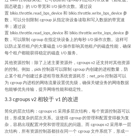
blkio
cgroup
固态硬盘）的
带宽和
操作次数。通过设
I/O
I/O
置
和
参
blkio.throttle.read_bps_device
blkio.throttle.write_bps_device
数，可以分别限制
从指定块设备读取和写入数据的带宽速
cgroup
率；通过设
置
和
参
blkio.throttle.read_iops_device
blkio.throttle.write_iops_device
数，可以限制
在指定块设备上的每秒
操作次数。这样可
cgroup
I/O
以防止某些租户的大量磁盘
操作影响其他租户的磁盘性能，确保
I/O
每个租户都能获得稳定的磁盘
服务。
I/O
其他资源控制：除了上述主要资源外，
还支持对其他资源
cgroups v2
的控制。例如，
控制器可以限制
内创建的进程数量，防
pids
cgroup
止某个租户创建过多进程导致系统资源耗尽；
控制器可以
net_prio
为
内进程的网络流量设置优先级，确保关键业务的网络数据
cgroup
包能够优先传输，提升网络性能和稳定性。
相较于
的改进
3.3 cgroups v2
v1
简化的层次结构：
采用多层次结构，每个资源控制器可以
cgroups v1
挂，形成复杂的层次关系。这使得
的管理和配置变得极为复
cgroup
杂，容易出现配置冲突和管理混乱的问题。而
采用单一层
cgroups v2
次结构，所有资源控制器都挂在同一个
文件系统下，形成一
cgroup