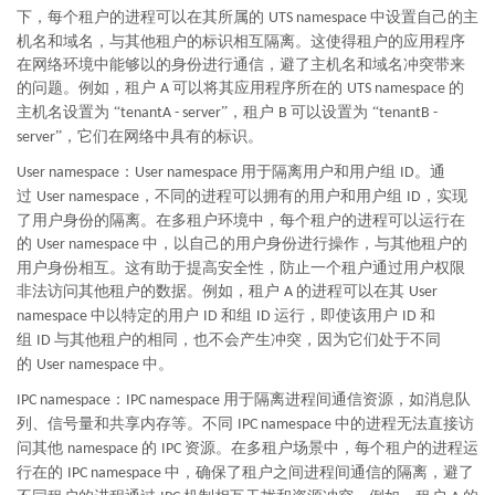
下，每个租户的进程可以在其所属的
中设置自己的主
UTS namespace
机名和域名，与其他租户的标识相互隔离。这使得租户的应用程序
在网络环境中能够以的身份进行通信，避了主机名和域名冲突带来
的问题。例如，租户
可以将其应用程序所在的
的
A
UTS namespace
主机名设置为 “
”，租户
可以设置为 “
tenantA - server
B
tenantB -
”，它们在网络中具有的标识。
server
：
用于隔离用户和用户组
。通
User namespace
User namespace
ID
过
，不同的进程可以拥有的用户和用户组
，实现
User namespace
ID
了用户身份的隔离。在多租户环境中，每个租户的进程可以运行在
的
中，以自己的用户身份进行操作，与其他租户的
User namespace
用户身份相互。这有助于提高安全性，防止一个租户通过用户权限
非法访问其他租户的数据。例如，租户
的进程可以在其
A
User
中以特定的用户
和组
运行，即使该用户
和
namespace
ID
ID
ID
组
与其他租户的相同，也不会产生冲突，因为它们处于不同
ID
的
中。
User namespace
：
用于隔离进程间通信资源，如消息队
IPC namespace
IPC namespace
列、信号量和共享内存等。不同
中的进程无法直接访
IPC namespace
问其他
的
资源。在多租户场景中，每个租户的进程运
namespace
IPC
行在的
中，确保了租户之间进程间通信的隔离，避了
IPC namespace