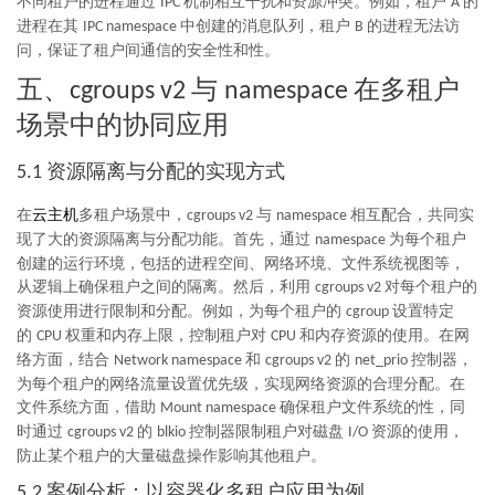
不同租户的进程通过
机制相互干扰和资源冲突。例如，租户
的
IPC
A
进程在其
中创建的消息队列，租户
的进程无法访
IPC namespace
B
问，保证了租户间通信的安全性和性。
五、
与
在多租户
cgroups v2
namespace
场景中的协同应用
资源隔离与分配的实现方式
5.1
在
云主机
多租户场景中，
与
相互配合，共同实
cgroups v2
namespace
现了大的资源隔离与分配功能。首先，通过
为每个租户
namespace
创建的运行环境，包括的进程空间、网络环境、文件系统视图等，
从逻辑上确保租户之间的隔离。然后，利用
对每个租户的
cgroups v2
资源使用进行限制和分配。例如，为每个租户的
设置特定
cgroup
的
权重和内存上限，控制租户对
和内存资源的使用。在网
CPU
CPU
络方面，结合
和
的
控制器，
Network namespace
cgroups v2
net_prio
为每个租户的网络流量设置优先级，实现网络资源的合理分配。在
文件系统方面，借助
确保租户文件系统的性，同
Mount namespace
时通过
的
控制器限制租户对磁盘
资源的使用，
cgroups v2
blkio
I/O
防止某个租户的大量磁盘操作影响其他租户。
案例分析：以容器化多租户应用为例
5.2