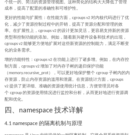
个统一的、简洁的资源管理视图。这种简化的结构大大降低了管理
成本，提高了配置的准确性和可维护性。
更好的性能与扩展性：在性能方面，
对内核代码进行了优
cgroups v2
化，减少了资源控制过程中的开销，提高了资源分配和管理的效
率。在扩展性上，
的设计更加灵活，更容易支持新的资源
cgroups v2
类型和控制功能的添加。例如，随着新兴硬件设备和技术的出现，
能够更方便地扩展对这些新资源的控制能力，满足不断变
cgroups v2
化的业务需求。
增的功能特性：
在功能上进行了诸多增。例如，在内存控
cgroups v2
制方面，
增加了对内存子树的递归保护功能
cgroups v2
（
），可以更好地保护整个
子树内的内
memory.recursive_prot
cgroup
存资源，防止内存资源的滥用和泄露。在资源统计方面，
cgroups
提供了更详细、准确的资源使用统计信息，方便管理员对各
v2
个
的资源使用情况进行监控和分析，从而更好地进行资源调
cgroup
配和优化。
四、
技术详解
namespace
的隔离机制与原理
4.1 namespace