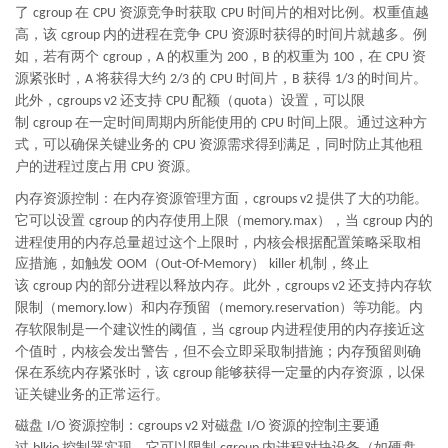
了
在
资源竞争时获取
时间片的相对比例。权重值越
cgroup
CPU
CPU
高，该
内的进程在竞争
资源时获得的时间片就越多。例
cgroup
CPU
如，若有两个
，
的权重为
，
的权重为
，在
资
cgroup
A
200
B
100
CPU
源紧张时，
将获得大约
的
时间片，
获得
的时间片。
A
2/3
CPU
B
1/3
此外，
还支持
配额（
）设置，可以限
cgroups v2
CPU
quota
制
在一定时间周期内所能使用的
时间上限。通过这种方
cgroup
CPU
式，可以确保关键业务的
资源需求得到满足，同时防止其他租
CPU
户的进程过度占用
资源。
CPU
内存资源控制：在内存资源管理方面，
提供了大的功能。
cgroups v2
它可以设置
的内存使用上限（
），当
内的
cgroup
memory.max
cgroup
进程使用的内存总量超过这个上限时，内核会根据配置策略采取相
应措施，如触发
（
）
机制，终止
OOM
Out-Of-Memory
killer
该
内的部分进程以释放内存。此外，
还支持内存软
cgroup
cgroups v2
限制（
）和内存预留（
）等功能。内
memory.low
memory.reservation
存软限制是一个建议性的阈值，当
内进程使用的内存接近这
cgroup
个值时，内核会发出警告，但不会立即采取制措施；内存预留则确
保在系统内存紧张时，该
能够获得一定量的内存资源，以保
cgroup
证关键业务的正常运行。
磁盘
资源控制：
对磁盘
资源的控制主要通
I/O
cgroups v2
I/O
过
控制器实现。它可以限制
内进程对块设备（如硬盘、