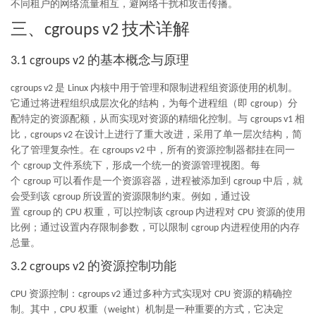
不同租户的网络流量相互，避网络干扰和攻击传播。
三、
技术详解
cgroups v2
的基本概念与原理
3.1 cgroups v2
是
内核中用于管理和限制进程组资源使用的机制。
cgroups v2
Linux
它通过将进程组织成层次化的结构，为每个进程组（即
）分
cgroup
配特定的资源配额，从而实现对资源的精细化控制。与
相
cgroups v1
比，
在设计上进行了重大改进，采用了单一层次结构，简
cgroups v2
化了管理复杂性。在
中，所有的资源控制器都挂在同一
cgroups v2
个
文件系统下，形成一个统一的资源管理视图。每
cgroup
个
可以看作是一个资源容器，进程被添加到
中后，就
cgroup
cgroup
会受到该
所设置的资源限制约束。例如，通过设
cgroup
置
的
权重，可以控制该
内进程对
资源的使用
cgroup
CPU
cgroup
CPU
比例；通过设置内存限制参数，可以限制
内进程使用的内存
cgroup
总量。
的资源控制功能
3.2 cgroups v2
资源控制：
通过多种方式实现对
资源的精确控
CPU
cgroups v2
CPU
制。其中，
权重（
）机制是一种重要的方式，它决定
CPU
weight