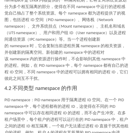
是
内核提供的一种隔离机制，它将全局系统资源划
namespace
Linux
分为多个相互隔离的部分，使得在不同
中运行的进程感
namespace
觉自己独占了整个系统资源。每个
都为进程提供了的视
namespace
图，包括进程
空间（
）、网络栈（
ID
PID namespace
Network
）、文件系统挂点（
）、主机名和域名
namespace
Mount namespace
（
）、用户和用户组
（
）以及进程
UTS namespace
ID
User namespace
间通信资源（
）等。当一个进程创建新
IPC namespace
的
时，它会复制当前进程所属
的相关资源，
namespace
namespace
并创建新的隔离空间。新创建的
中的进程对
namespace
该
内的资源进行操作时，不会影响到其他
中
namespace
namespace
的进程。例如，在
中，每个
都有自己的进
PID namespace
namespace
程
空间，不同
中的进程可以拥有相同的进程
，它们
ID
namespace
ID
彼此之间互不干扰。
不同类型
的作用
4.2
namespace
：
用于隔离进程
空间。在一个
PID namespace
PID namespace
ID
PID
中，每个进程都有的进程
，这使得在不同的
namespace
ID
PID
中可以存在相同进程
的进程，而不会产生冲突。在多
namespace
ID
租户场景中，每个租户的进程可以运行在的
中，租户
PID namespace
之间的进程
相互隔离，一个租户无法通过进程
直接干扰其他租
ID
ID
户的进程。例如，租户
的进程在其所属的
中进
A
PID namespace