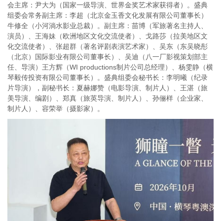
会主席：尹大为（国家一级导演、世界金奖艺术家获得者）。盛典
组委会常务副主席：李超（北京金玉香文化发展有限公司董事长）
牛修全（小河淌水影业总裁）。副主席：苗博（军旅著名主持人、
演员）、王海妹（欧洲地区文化交流使者）、戈路莎（拉美地区文
化交流使者）、张超群（著名评剧表演艺术家）、吴东（东吴晓彤
（北京）国际影业有限公司董事长）、吴迪（八一厂影视策划部主
任、导演）王方辉（WI productions制片公司总经理）、杨雯静（横
琴毅传投资有限公司董事长）。盛典组委会秘书长：李明曦（纪录
片导演），副秘书长：夏赫娜赞（电影导演、制片人）、王湛（旅
美导演、编剧）、郑真（旅英导演、制片人）、孙俪样（企业家、
制片人）、容荣举（摄影家）。