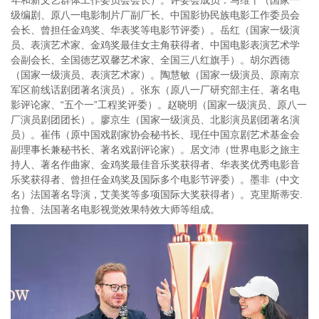
年和新文艺群体工作委员会会长）。评委会成员：马维干（国家一
级编剧、原八一电影制片厂副厂长、中国影协民族电影工作委员会
会长、曾担任金鸡奖、华表奖等电影节评委）。岳红（国家一级演
员、表演艺术家、金鸡奖最佳女主角获得者、中国电影表演艺术学
会副会长、全国德艺双馨艺术家、全国三八红旗手）。胡尔西德
（国家一级演员、表演艺术家）。陶慧敏（国家一级演员、原南京
军区前线话剧团著名演员）。张东（原八一厂研究部主任、著名电
影评论家、“五个一”工程奖评委）。赵晓明（国家一级演员、原八一
厂演员剧团团长）。廖京生（国家一级演员、北影演员剧团著名演
员）。崔伟（原中国戏剧家协会秘书长、现任中国京剧艺术基金会
副理事长兼秘书长、著名戏剧评论家）。居文沛（世界电影之旅主
持人、著名作曲家、金鸡奖最佳音乐奖获得者、华表奖优秀电影音
乐奖获得者、曾担任金鸡奖及国际多个电影节评委）。墨非（中文
名）法国著名导演，艾美奖等多项国际大奖获得者）。克里斯蒂安.
拉鲁、法国著名电影视觉效果特效大师等组成。