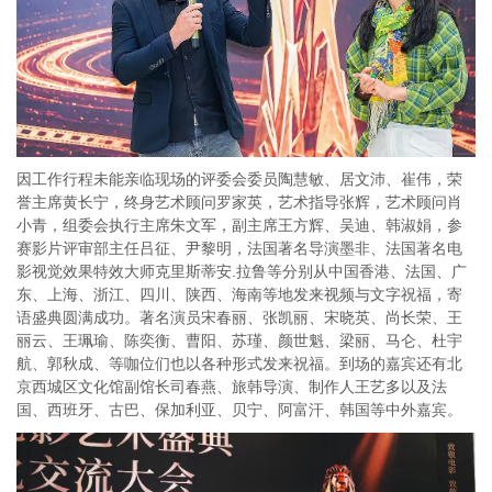
因工作行程未能亲临现场的评委会委员陶慧敏、居文沛、崔伟，荣
誉主席黄长宁，终身艺术顾问罗家英，艺术指导张辉，艺术顾问肖
小青，组委会执行主席朱文军，副主席王方辉、吴迪、韩淑娟，参
赛影片评审部主任吕征、尹黎明，法国著名导演墨非、法国著名电
影视觉效果特效大师克里斯蒂安.拉鲁等分别从中国香港、法国、广
东、上海、浙江、四川、陕西、海南等地发来视频与文字祝福，寄
语盛典圆满成功。著名演员宋春丽、张凯丽、宋晓英、尚长荣、王
丽云、王珮瑜、陈奕衡、曹阳、苏瑾、颜世魁、梁丽、马仑、杜宇
航、郭秋成、等咖位们也以各种形式发来祝福。到场的嘉宾还有北
京西城区文化馆副馆长司春燕、旅韩导演、制作人王艺多以及法
国、西班牙、古巴、保加利亚、贝宁、阿富汗、韩国等中外嘉宾。