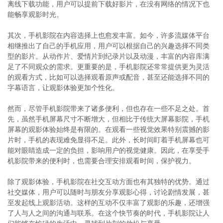
离线下载功能，用户可以提前下载好影片，在没有网络的情况下也
能畅享观影时光。
其次，手机影院在内容选择上也愈发丰富。如今，许多流媒体平台
相继推出了自己的手机应用，用户可以根据自己的兴趣选择不同类
型的影片。从动作片、爱情片到纪录片以及动漫，丰富的内容库满
足了不同观众的需求。更重要的是，手机影院还常常提供更为灵活
的观看方式，比如可以选择观看原声或配音，甚至还能选择不同的
字幕语言，让观影体验更加个性化。
然而，尽管手机影院带来了诸多便利，但也存在一些不足之处。首
先，虽然手机屏幕尺寸不断增大，但相比于传统大屏幕影院，手机
屏幕的观影体验始终是有限的。在观看一些视觉效果特别震撼的影
片时，手机的表现难免显得不足。此外，长时间盯着手机屏幕也可
能对眼睛造成一定的负担，影响用户的视觉健康。因此，在享受手
机影院带来的便利时，也需要合理安排观看时间，保护视力。
除了观影体验，手机影院在社交互动方面也有其独特的优势。通过
社交媒体，用户可以随时与朋友分享观影心得，讨论剧情发展，甚
至发起线上观影活动。这样的互动不仅丰富了观影的乐趣，还增强
了人与人之间的沟通与联系。在这个快节奏的时代，手机影院让人