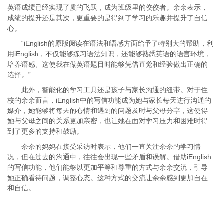
英语成绩已经实现了质的飞跃，成为班级里的佼佼者。余余表示，
成绩的提升还是其次，更重要的是得到了学习的乐趣并提升了自信
心。
“iEnglish的原版阅读在语法和语感方面给予了特别大的帮助，利
用iEnglish，不仅能够练习语法知识，还能够熟悉英语的语言环境，
培养语感。这使我在做英语题目时能够凭借直觉和经验做出正确的
选择。”
此外，智能化的学习工具还是孩子与家长沟通的纽带。对于住
校的余余而言，iEnglish中的写信功能成为她与家长每天进行沟通的
媒介，她能够将每天的心情和遇到的问题及时与父母分享，这使得
她与父母之间的关系更加亲密，也让她在面对学习压力和困难时得
到了更多的支持和鼓励。
余余的妈妈在接受采访时表示，他们一直关注余余的学习情
况，但在过去的沟通中，往往会出现一些矛盾和误解。借助iEnglish
的写信功能，他们能够以更加平等和尊重的方式与余余交流，引导
她正确看待问题，调整心态。这种方式的交流让余余感到更加自在
和自信。