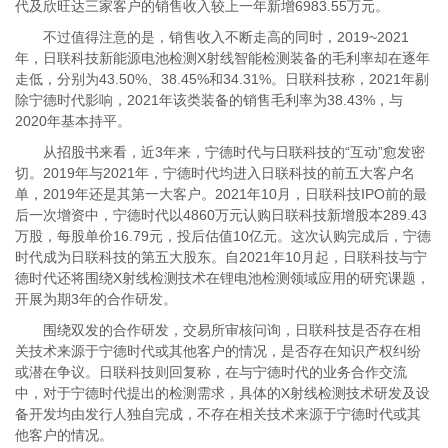
代及欣旺达三家客户的销售收入较上一年新增6983.55万元。
不过值得注意的是，销售收入不断走高的同时，2019~2021
年，日联科技新能源电池检测X射线智能检测装备的毛利率却在逐年
走低，分别为43.50%、38.45%和34.31%。日联科技称，2021年剔
除宁德时代影响，2021年该类装备的销售毛利率为38.43%，与
2020年基本持平。
从招股书来看，近3年来，宁德时代与日联科技的“互动”愈发密
切。2019年与2021年，宁德时代均进入日联科技的前五大客户名
单，2019年还是其第一大客户。2021年10月，日联科技IPO前的最
后一次增资中，宁德时代以4860万元认购日联科技新增股本289.43
万股，每股单价16.79元，投后估值10亿元。这次认购完成后，宁德
时代成为日联科技的第五大股东。自2021年10月起，日联科技与宁
德时代还将围绕X射线检测技术在锂电池检测领域应用的研究课题，
开展为期3年的合作研发。
围绕双发的合作研发，交易所审核问询，日联科技是否存在相
关技术来源于宁德时代或其他客户的情况，是否存在知识产权纠纷
或潜在争议。日联科技则回复称，在与宁德时代的业务合作交流
中，对于宁德时代提出的检测需求，具体的X射线检测技术研发及设
备开发均由发行人独自完成，不存在相关技术来源于宁德时代或其
他客户的情况。