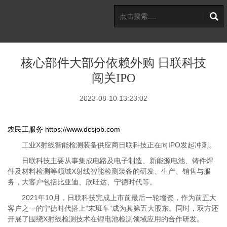
核心部件大部分依赖外购 日联科技
闯关IPO
2023-08-10 13:23:02
农民工服务
https://www.dcsjob.com
工业X射线智能检测装备供应商日联科技正在向IPO发起冲刺。
日联科技主要从事集成电路及电子制造、新能源电池、铸件焊
件及材料检测等领域X射线智能检测装备的研发、生产、销售与服
务，大客户包括比亚迪、欣旺达、宁德时代等。
2021年10月，日联科技完成上市前最后一轮增资，作为前五大
客户之一的宁德时代搭上“末班车”成为其第五大股东。同时，双方还
开展了围绕X射线检测技术在锂电池检测领域应用的合作研发。