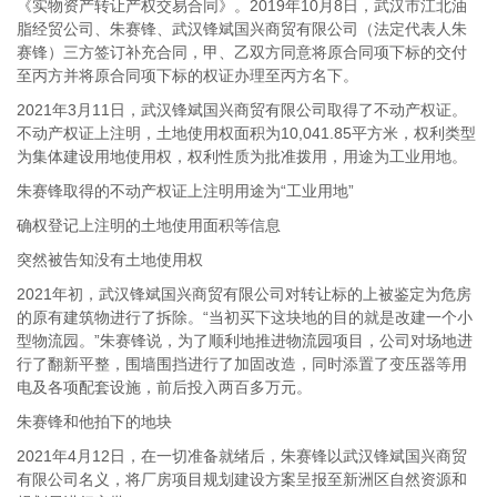
《实物资产转让产权交易合同》。2019年10月8日，武汉市江北油
脂经贸公司、朱赛锋、武汉锋斌国兴商贸有限公司（法定代表人朱
赛锋）三方签订补充合同，甲、乙双方同意将原合同项下标的交付
至丙方并将原合同项下标的权证办理至丙方名下。
2021年3月11日，武汉锋斌国兴商贸有限公司取得了不动产权证。
不动产权证上注明，土地使用权面积为10,041.85平方米，权利类型
为集体建设用地使用权，权利性质为批准拨用，用途为工业用地。
朱赛锋取得的不动产权证上注明用途为“工业用地”
确权登记上注明的土地使用面积等信息
突然被告知没有土地使用权
2021年初，武汉锋斌国兴商贸有限公司对转让标的上被鉴定为危房
的原有建筑物进行了拆除。“当初买下这块地的目的就是改建一个小
型物流园。”朱赛锋说，为了顺利地推进物流园项目，公司对场地进
行了翻新平整，围墙围挡进行了加固改造，同时添置了变压器等用
电及各项配套设施，前后投入两百多万元。
朱赛锋和他拍下的地块
2021年4月12日，在一切准备就绪后，朱赛锋以武汉锋斌国兴商贸
有限公司名义，将厂房项目规划建设方案呈报至新洲区自然资源和