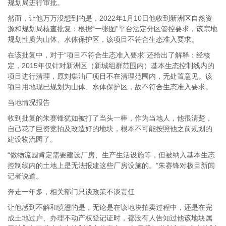
规划局进行审批。
然而，让他万万没想到的是，2022年1月10日他收到新洲区自然资
源和规划局核查批复：根据“一张图”平台法定分区管控要求，该宗地
规划性质为山体、水体保护区，该项目不符合生态准入要求。
在该批复中，对于“项目不符合生态准入要求”还给出了解释：经核
定，2015年仅针对新洲区（新城组群范围内）基本生态控制线内的
项目进行清理，原刘集油厂项目不在清理范围内，无处置意见。该
项目用地现已规划为山体、水体保护区，故不符合生态准入要求。
当地情况报告
收到批复的朱赛锋犹如被打了当头一棒，作为当地人，他很清楚，
自己花了巨资竞拍及改造好的地块，根本不可能按照他之前规划的
建设物流园了。
“做物流园肯定需要建设厂房、生产生活设施等，但被纳入基本生态
控制线内的土地上是无法报建这些厂房设施的。”朱赛锋对极目新闻
记者说道。
奔走一年多，相关部门只谈政策不谈责任
让他感到不解和愤懑的是，无论是在该地块拍卖过程中，还是在完
成土地过户、办理不动产权登记证时，都没有人告知过他该地块属