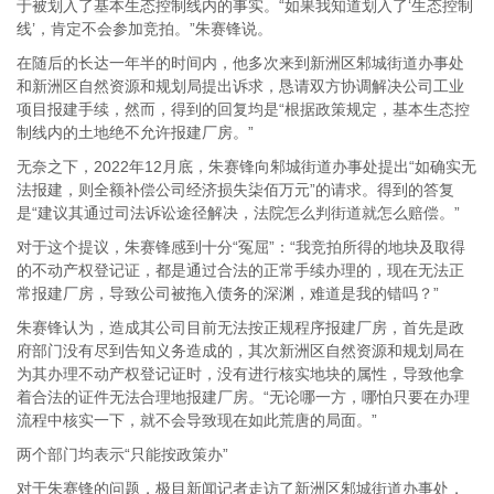
于被划入了基本生态控制线内的事实。“如果我知道划入了‘生态控制
线’，肯定不会参加竞拍。”朱赛锋说。
在随后的长达一年半的时间内，他多次来到新洲区邾城街道办事处
和新洲区自然资源和规划局提出诉求，恳请双方协调解决公司工业
项目报建手续，然而，得到的回复均是“根据政策规定，基本生态控
制线内的土地绝不允许报建厂房。”
无奈之下，2022年12月底，朱赛锋向邾城街道办事处提出“如确实无
法报建，则全额补偿公司经济损失柒佰万元”的请求。得到的答复
是“建议其通过司法诉讼途径解决，法院怎么判街道就怎么赔偿。”
对于这个提议，朱赛锋感到十分“冤屈”：“我竞拍所得的地块及取得
的不动产权登记证，都是通过合法的正常手续办理的，现在无法正
常报建厂房，导致公司被拖入债务的深渊，难道是我的错吗？”
朱赛锋认为，造成其公司目前无法按正规程序报建厂房，首先是政
府部门没有尽到告知义务造成的，其次新洲区自然资源和规划局在
为其办理不动产权登记证时，没有进行核实地块的属性，导致他拿
着合法的证件无法合理地报建厂房。“无论哪一方，哪怕只要在办理
流程中核实一下，就不会导致现在如此荒唐的局面。”
两个部门均表示“只能按政策办”
对于朱赛锋的问题，极目新闻记者走访了新洲区邾城街道办事处，