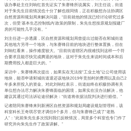
该办事处主任刘响红首先证实了朱赛锋所说属实，刘主任说，街道
对于朱先生目前情况也十分了解也很同情，正在积极想办法协调区
自然资源和规划局来解决问题，“目前就他的情况已经讨论研究过多
次，但受‘基本生态控制线内’政策的限制，朱先生想按原规划报建厂
房的可能性几乎没有。”
刘主任进一步透露，区自然资源和规划局曾提出过能否在邾城街道
其他地方另寻一个地块，与朱赛锋目前的地块进行整体置换，但在
刘响红看来，操作难度较大。“目前街道辖区内很难找到这样一个符
合要求且能尽快完成腾退的地块，这对于朱先生来说时间成本和后
期费用投入都是巨大的。”
采访中，朱赛锋再次提出，如果实在无法按“工业土地”让公司使用该
地块，能否申请邾城街道退还该地块2019年竞拍时的费用以及自己2
年多来所投入的资金。对此刘响红表示，街道始终在积极协调有关
单位想办法尽力解决朱赛锋面临的困境，如果实在没办法解决，他
建议其通过司法诉讼途径解决：“街道将依据法院判决进行赔偿。”
记者陪同朱赛锋来到新洲区自然资源和规划局建设规划管理科，该
科室科长王奇琪尽管才调任8个多月，但与朱赛锋已成了“老熟
人”：“此前朱先生多次找到我们反映情况，局里多个科室也专门作了
研究并向朱先生作了政策讲解。”