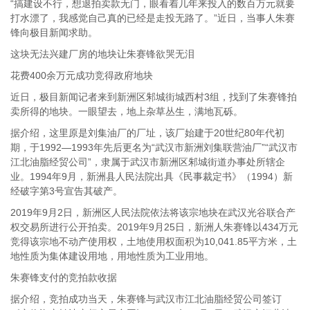
“搞建设不行，想退拍卖款无门，眼看着几年来投入的数百万元就要
打水漂了，我感觉自己真的已经是走投无路了。”近日，当事人朱赛
锋向极目新闻求助。
这块无法兴建厂房的地块让朱赛锋欲哭无泪
花费400余万元成功竞得政府地块
近日，极目新闻记者来到新洲区邾城街城西村3组，找到了朱赛锋拍
卖所得的地块。一眼望去，地上杂草丛生，满地瓦砾。
据介绍，这里原是刘集油厂的厂址，该厂始建于20世纪80年代初
期，于1992—1993年先后更名为“武汉市新洲刘集联营油厂”“武汉市
江北油脂经贸公司”，隶属于武汉市新洲区邾城街道办事处所辖企
业。1994年9月，新洲县人民法院出具《民事裁定书》（1994）新
经破字第3号宣告其破产。
2019年9月2日，新洲区人民法院依法将该宗地块在武汉光谷联合产
权交易所进行公开拍卖。2019年9月25日，新洲人朱赛锋以434万元
竞得该宗地不动产使用权，土地使用权面积为10,041.85平方米，土
地性质为集体建设用地，用地性质为工业用地。
朱赛锋支付的竞拍款收据
据介绍，竞拍成功当天，朱赛锋与武汉市江北油脂经贸公司签订