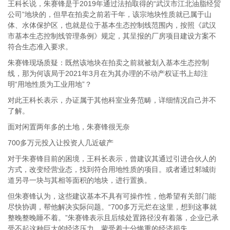
王科长说，朱赛锋是于2019年通过法拍取得的“武汉市江北油脂经贸
公司”地块的，但早在拍卖之前若干年，该宗地块性质就已属于山
体、水体保护区，也就是位于基本生态控制线范围内，按照《武汉
市基本生态控制线管理条例》规定，其呈报的厂房项目建设方案不
符合生态准入要求。
朱赛锋现场质疑：既然该地块在拍卖之前就被划入基本生态控制
线，那为何该局于2021年3月在为其办理的不动产权证书上却注
明“用地性质为工业用地”？
对此王科长表示，办证属于其他科室业务范畴，详细情况自己并不
了解。
面对闲置两年多的土地，朱赛锋很无奈
700多万元投入让投资人几近破产
对于朱赛锋目前的困境，王科长表示，曾建议其通过引进合伙人的
方式，改变经营业态，找到符合用地性质的项目。或者通过邾城街
道另寻一块与其相等面积的地块，进行置换。
但朱赛锋认为，这些建议基本不具有可操作性，他希望有关部门能
尽快协调，帮他解决实际问题。“700多万元烂在这里，想到这事就
整晚整晚睡不着。”朱赛锋表示且后续处置路径没有着落，企业已承
受不起这种巨大的经济压力，蒙受着十分惨重的经济损失。